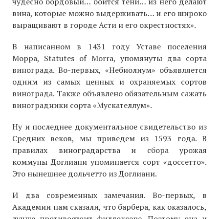
чудесно бордовый… боится тени… из него делают
вина, которые можно выдерживать… и его широко
выращивают в городе Асти и его окрестностях».
В написанном в 1431 году Уставе поселения
Морра, Statutes of Morra, упомянуты два сорта
винограда. Во-первых, «Небиолиум» объявляется
одним из самых ценных и охраняемых сортов
винограда. Также объявлено обязательным сажать
виноградники сорта «Мускателлум».
Ну и последнее документальное свидетельство из
Средних веков, мы приведем из 1593 года. В
правилах виноградарства и сбора урожая
коммуны Доглиани упоминается сорт «доссетто».
Это нынешнее дольчетто из Доглиани.
И два современных замечания. Во-первых, в
Академии нам сказали, что барбера, как оказалось,
лучше противостоит филлоксере. Поэтому она и