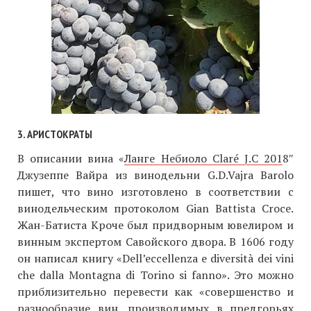
3. АРИСТОКРАТЫ
В описании вина «
Ланге Небиоло Claré J.C 201
8″
Джузеппе Вайра из винодельни G.D.Vajra Barolo
пишет, что вино изготовлено в соответствии с
винодельческим протоколом Gian Battista Croce.
Жан-Батиста Кроче был придворным ювелиром и
винным экспертом Савойского двора. В 1606 году
он написал книгу «Dell’eccellenza e diversità dei vini
che dalla Montagna di Torino si fanno». Это можно
приблизительно перевести как «совершенство и
разнообразие вин, производимых в предгорьях