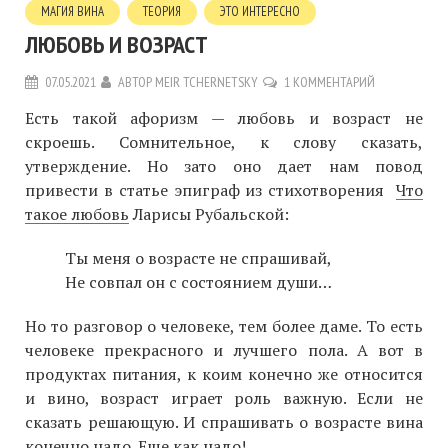
МАГИЯ ВИНА
ТЕОРИЯ
ЭТО ИНТЕРЕСНО
ЛЮБОВЬ И ВОЗРАСТ
07.05.2021
АВТОР
MEIR TCHERNETSKY
1 КОММЕНТАРИЙ
Есть такой афоризм — любовь и возраст не
скроешь. Сомнительное, к слову сказать,
утверждение. Но зато оно дает нам повод
привести в статье эпиграф из стихотворения
Что
такое любовь
Ларисы Рубальской:
Ты меня о возрасте не спрашивай,
Не совпал он с состоянием души…
Но то разговор о человеке, тем более даме. То есть
человеке прекрасного и лучшего пола. А вот в
продуктах питания, к коим конечно же относится
и вино, возраст играет роль важную. Если не
сказать решающую. И спрашивать о возрасте вина
конечно надо. Еще как надо!