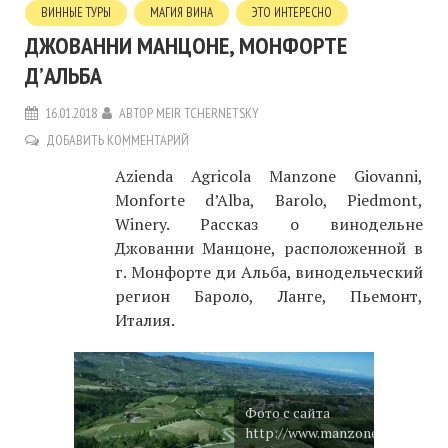
ВИННЫЕ ТУРЫ
МАГИЯ ВИНА
ЭТО ИНТЕРЕСНО
ДЖОВАННИ МАНЦОНЕ, МOНФОРТЕ
Д’АЛЬБА
16.01.2018
АВТОР
MEIR TCHERNETSKY
ДОБАВИТЬ КОММЕНТАРИЙ
Azienda Agricola Manzone Giovanni,
Monforte d’Alba, Barolo, Piedmont,
Winery. Рассказ о винодельне
Джованни Манцоне, расположенной в
г. Монфорте ди Альба, винодельческий
регион Бароло, Ланге, Пьемонт,
Италия.
Фото с сайта
http://www.manzonegiovanni.c