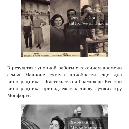
Фото с сайта
http://www.manzonegiovanni.c
В результате упорной работы с течением времени
семья Манцоне сумела приобрести еще два
виноградника — Кастельетто и Грамолере. Все три
виноградника принадлежат к числу лучших кру
Монфорте.
Джованни и
Мауро Манцоне