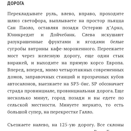
ДОРОГА
Перекладывате руль, влево, вправо, проходите
шлюз светофора, выплываете на простор пьяцца
Сан Паоло, оставляя позади Остерию д’Арко,
Юникредит и Дойчебанк. Слева искушают
разукрашенные фруктами и ягодами белые
сугробы витрины кафе-мороженного. Переежаете
мост через железную дорогу, еще один стык
виражей, и выходите на прямую корсо Европа.
Вперед, вперед, мимо четырэтажных современных
домов, заправочных станций и прозрачных кубов
автосалонов, выезжаете на SP3-бис. SP обозначает
страда провинциале, провинциальная дорога. Еще
несколько минут, город позади и вы едете по
сельской местности. Минуете меркато, то есть
большой супер, на перекрестке Галло.
Съезжаете налево, на 125-ую дорогу. Все склоны