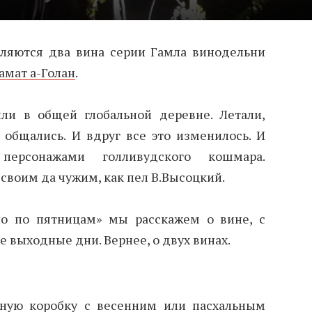
вляются два вина серии Гамла винодельни
амат а-Голан
.
и в общей глобальной деревне. Летали,
 общались. И вдруг все это изменилось. И
ерсонажами голливудского кошмара.
своим да чужим, как пел В.Высоцкий.
но по пятницам» мы расскажем о вине, с
 выходные дни. Вернее, о двух винах.
ную коробку с весенним или пасхальным