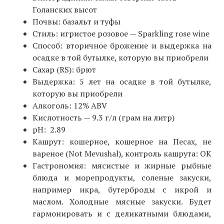
Голанских высот
Почвы: базальт и туфы
Cтиль: игристое розовое — Sparkling rose wine
Способ: вторичное брожение и выдержка на
осадке в той бутылке, которую вы приобрели
Cахар (RS): брют
Выдержка: 5 лет на осадке в той бутылке,
которую вы приобрели
Алкоголь: 12% ABV
Кислотность — 9.3 г/л (грам на литр)
pH: 2.89
Кашрут: кошерное, кошерное на Песах, не
вареное (Not Mevushal), контроль кашрута: ОК
Гастрономия: мясистые и жирные рыбные
блюда и морепродукты, соленые закуски,
например икра, бутерброды с икрой и
маслом. Холодные мясные закуски. Будет
гармонировать и с деликатными блюдами,