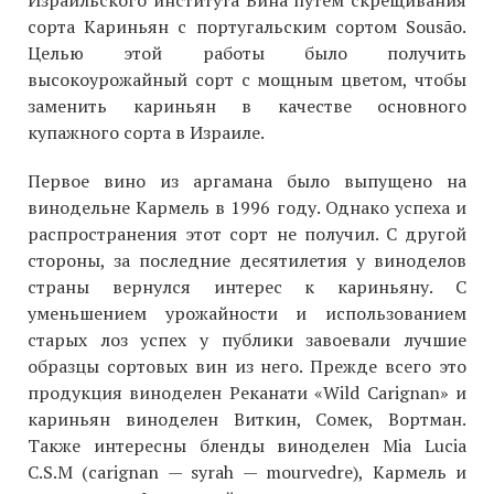
Израильского института Вина путем скрещивания
сорта Кариньян с португальским сортом Sousão.
Целью этой работы было получить
высокоурожайный сорт с мощным цветом, чтобы
заменить кариньян в качестве основного
купажного сорта в Израиле.
Первое вино из аргамана было выпущено на
винодельне Кармель в 1996 году. Однако успеха и
распространения этот сорт не получил. С другой
стороны, за последние десятилетия у виноделов
страны вернулся интерес к кариньяну. С
уменьшением урожайности и использованием
старых лоз успех у публики завоевали лучшие
образцы сортовых вин из него. Прежде всего это
продукция виноделен Реканати «Wild Carignan» и
кариньян виноделен Виткин, Сомек, Вортман.
Также интересны бленды виноделен Mia Lucia
C.S.M (carignan — syrah — mourvedre), Кармель и