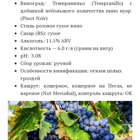
Виноград: Темпранильо (Tempranillo) с
добавкой небольшого количества пино нуар
(Pinot Noir)
Cтиль розовое сухое вино
Cахар (RS): сухое
Алкоголь: 11.5% ABV
Кислотность — 6.0 г/л (грамм на литр)
pH: 3.08
Сбор урожая: ручной
Особенности винификации: отжим целых
гроздей
Кашрут: кошерное, кошерное на Песах, не
вареное (Not Mevushal), контроль кашрута: ОК