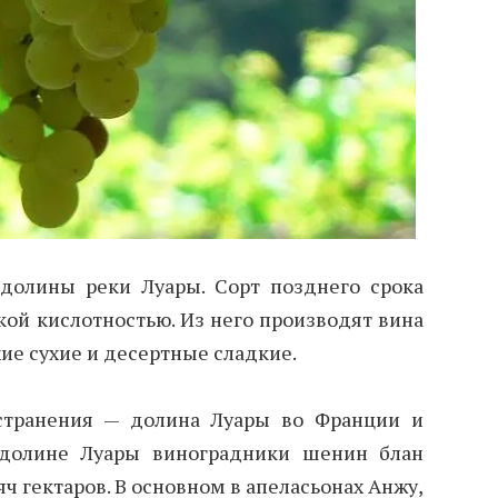
долины реки Луары. Сорт позднего срока
кой кислотностью. Из него производят вина
хие сухие и десертные сладкие.
странения — долина Луары во Франции и
 долине Луары виноградники шенин блан
ч гектаров. В основном в апеласьонах Анжу,