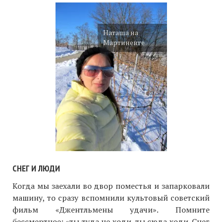
Наташа на
Мартиненге
СНЕГ И ЛЮДИ
Когда мы заехали во двор поместья и запарковали
машину, то сразу вспомнили культовый советский
фильм «Джентльмены удачи». Помните
бессмертное: «ты туда не ходи, ты сюда ходи. Снег