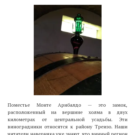
Поместье Монте Арибалдо — это замок,
расположенный на вершине холма в двух
километрах от центральной усадьбы. Эти
виноградники относятся к району Треизо. Наши
читатели наверняка уже знают, что винный регион