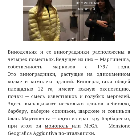
цементных
емкостей
Винодельня и ее виноградники расположены в
четырех поместьях. Ведущее из них — Мартиненга,
собственность маркизов с 1797 года.
Это виноградники, растущие на одноименном
холме и комплекс зданий. Виноградники общей
площадью 12 га, имеют южную экспозицию,
почвы — смесь известняков и голубых мергелей.
Здесь выращивают несколько клонов небиолло,
барберу, каберне совиньон, шардоне и совиньон
блан. Мартиненга — один из гран кру Барбареско,
при этом он
монополь
или MeGA — Menzione
Geografica Aggiuntiva по-итальянски.