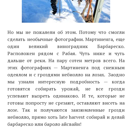
Но мы не пожалели об этом. Потому что смогли
сделать необычные фотографии. Мартиненга, еще
один великий виноградник Барбареско.
Расположен рядом с Рабая. Чуть ниже и чуть
дальше от реки. На пару сотен метров всего. На
этих фотографиях — Мартиненга под снежным
одеялом и с гроздями небиолло на лозах. Заодно
мы узнали интересную подробность — когда
готовятся собирать урожай, не все грозди
успевают вызреть одинаково. И те, которые не
готовы попросту не срезают, оставляют висеть на
лозе. Так и получаются заизюмленные грозди
небиолло, прямо хоть late harvest собирай и делай
барбареско или бароло айсвайн!