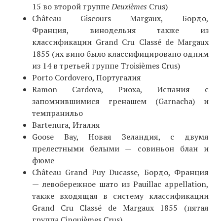
15 во второй группе
Deuxièmes
Crus)
Château Giscours Margaux, Бордо,
Франция, винодельня также из
классификации Grand Cru Classé de Margaux
1855 (их вино было классифицировано одним
из 14 в третьей группе Troisièmes Crus)
Porto Cordovero, Португалия
Ramon Cardova, Риоха, Испания с
запомнившимися гренашем (Garnacha) и
темпранильо
Bartenura, Италия
Goose Bay, Новая Зеландия, с двумя
прелестными белыми — совиньон блан и
фюме
Château Grand Puy Ducasse, Бордо, Франция
— левобережное шато из Pauillac appellation,
также входящая в систему классификации
Grand Cru Classé de Margaux 1855 (пятая
группа Cinquièmes Crus).