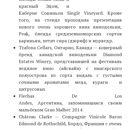
красный Эдом, и
Каберне Совиньон Single Vineyard. Кроме
того, на стенде проходила презентация
нового очень хорошего вина винодельни,
Peak, бленда средиземноморских сортов
кариньян, петит сира (дюриф) и мурведр.
Tzafona Cellars, Онтарио, Канада — кошерный
бренд канадской винодельни Diamond
Estates Winery, представившей на фестиваль
ледяное вино (айсвайн) с ниагарского
полуострова из сорта видаль с густыми
сочными ароматами меда, кураги и
цитрусовых
Flechas De Los
Andes, Аргентина, запомнившаяся своим
мальбеком Gran Malbec 2014
Château Clarke — Compagnie Vinicole Baron
Edmond de Rothschild, Бордо, Франция с очень