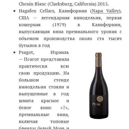
Chenin Blanc (Clarksburg, California) 2015.
Hagafen Cellars, Калифорния (
Napa Valley
),
США — легендарная винодельня, первая
кошерная (1979) в Калифорнии,
выпускающая вина премиального уровня с
объемом производства около ста тысяч
бутылок в год
Psagot, Израиль
— Псагот представила
практически всю
свою продукцию. На
большом стенде
винодельни стояли и
выпущенные в год
шмита красное и
белое вино «7»,
премиальные вина,
включая топовые
бленды белый Моав и