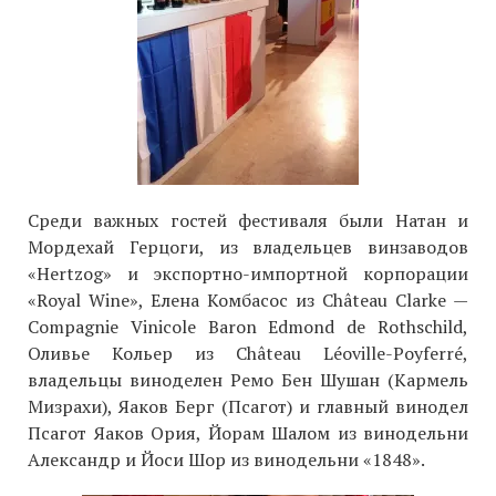
Среди важных гостей фестиваля были Натан и
Мордехай Герцоги, из владельцев винзаводов
«Hertzog» и экспортно-импортной корпорации
«Royal Wine», Елена Комбасос из Château Clarke —
Compagnie Vinicole Baron Edmond de Rothschild,
Оливье Кольер из Château Léoville-Poyferré,
владельцы виноделен Ремо Бен Шушан (Кармель
Мизрахи), Яаков Берг (Псагот) и главный винодел
Псагот Яаков Ория, Йорам Шалом из винодельни
Александр и Йоси Шор из винодельни «1848».