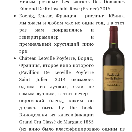
милым розовым Les Lauriers Des Domaines
Edmond De Rothschild-Rose (France) 2015
Koenig, Эльзас, Франция — рислинг Кёнига
мы знаем и любим уже не один год, а в э
тот
раз нам понравились и
гевюрцтраминер и
премиальный хрустящий пино
гри
Château Leoville Poyferre, Бордо,
Франция, второе вино которого
(Pavillion De Leoville Poyferre
Saint Julien 2014 оказалось
одним из лучших, если не
самым лучшим, в этот вечер —
бордоский бленд, каким он
должен быть by the book.
Винодельня из классификации
Grand Cru Classé de Margaux 1855
(их вино было классифицировано одним из