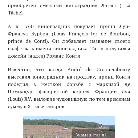
приобретен смежный виноградник Латаш ( La
Tâche).
А в 1760 виноградник покупает принц Луи-
Франсуа Бурбон (Louis François Ier de Bourbon,
prince de Conti). Он добавляет название своего
графства к имени виноградника. Так и получился
домейн (надел) Романе-Конти.
Известно, что когда André de Croonembourg
выставил виноградник на продажу, принц Конти
победил в жесткой борьбе с маркизой де
Помпадур, фавориткой короля Франции Луи
(Louis) XV, выложив чудовищную по тем временам
сумму в 8 тысяч ливров.
Знаменитая на