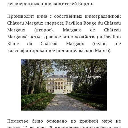
левобережных производителей Бордо.
Производит вина с собственных виноградников:
Château Margaux (первое), Pavillon Rouge du Château
Margaux (второе), Margaux de Château
Margaux(третье красное вино хозяйства) и Pavillon
Blanc du Château Margaux (белое, не
классифицированное под аппелласьон Марго).
Chateau Margaux
Поместье было основано по крайней мере не
позже 12-го века. В документах описывается как