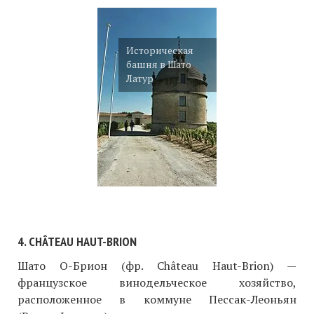
Историческая
башня в Шато
Латур
4. CHÂTEAU HAUT-BRION
Шато О-Брион (фр. Château Haut-Brion) —
французское винодельческое хозяйство,
расположенное в коммуне Пессак-Леоньян