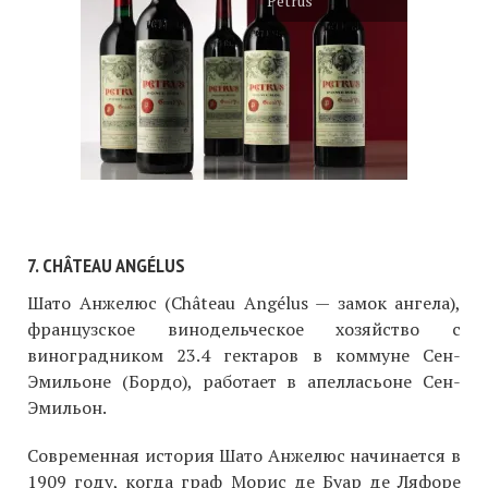
Petrus
7. CHÂTEAU ANGÉLUS
Шато Анжелюс (Château Angélus — замок ангела),
французское винодельческое хозяйство с
виноградником 23.4 гектаров в коммуне Сен-
Эмильоне (Бордо), работает в апелласьоне Сен-
Эмильон.
Современная история Шато Анжелюс начинается в
1909 году, когда граф Морис де Буар де Ляфоре