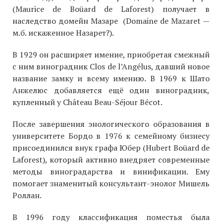
(Maurice de Boüard de Laforest) получает в
наследство домейн Мазаре (Domaine de Mazaret —
м.б. искаженное Назарет?).
В 1929 он расширяет имение, приобретая смежный
с ним виноградник Clos de l’Angélus, давший новое
название замку и всему имению. В 1969 к Шато
Анжелюс добавляется ещё один виноградник,
купленный у Château Beau-Séjour Bécot.
После завершения энологического образования в
университете Бордо в 1976 к семейному бизнесу
присоединился внук графа Юбер (Hubert Boüard de
Laforest), который активно внедряет современные
методы виноградарства и винификации. Ему
помогает знаменитый консультант-энолог Мишель
Роллан.
В 1996 году классификация поместья была