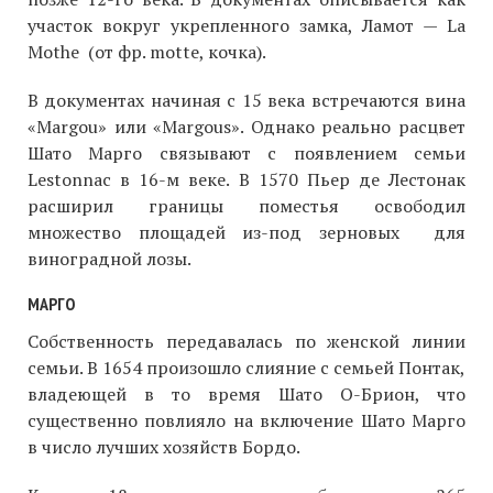
участок вокруг укрепленного замка, Ламот — La
Mothe (от фр. motte, кочка).
В документах начиная с 15 века встречаются вина
«Margou» или «Margous». Однако реально расцвет
Шато Марго связывают с появлением семьи
Lestonnac в 16-м веке. В 1570 Пьер де Лестонак
расширил границы поместья освободил
множество площадей из-под зерновых для
виноградной лозы.
МАРГО
Собственность передавалась по женской линии
семьи. В 1654 произошло слияние с семьей Понтак,
владеющей в то время Шато О-Брион, что
существенно повлияло на включение Шато Марго
в число лучших хозяйств Бордо.