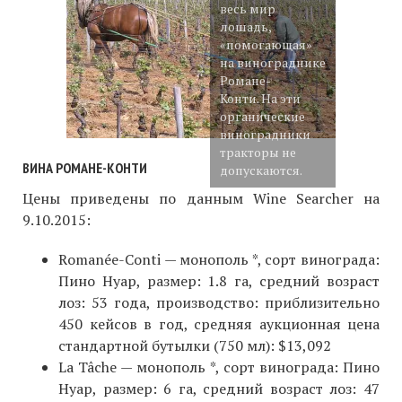
весь мир
лошадь,
«помогающая»
на винограднике
Романе-
Конти. На эти
органические
виноградники
тракторы не
ВИНА РОМАНЕ-КОНТИ
допускаются.
Цены приведены по данным Wine Searcher на
9.10.2015:
Romanée-Conti — монополь *, сорт винограда:
Пино Нуар, размер: 1.8 га, средний возраст
лоз: 53 года, производство: приблизительно
450 кейсов в год, средняя аукционная цена
стандартной бутылки (750 мл): $13,092
La Tâche — монополь *, сорт винограда: Пино
Нуар, размер: 6 га, средний возраст лоз: 47