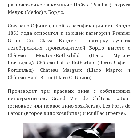
расположенное в коммуне Пойяк (Pauillac), округа
Медок (Medoc) в Бордо.
Согласно Официальной классификации вин Бордо
1855 года относится к высшей категории Premier
Grand Cru Classe. Входит в пятерку лучших
левобережных производителей Бордо вместе с
Château Mouton-Rothschild (Шато Мутон-
Ротшильд), Château Lafite-Rothschild (Шато Лафит-
Ротшильд), Château Margaux (Шато Марго) и
Château Haut-Brion (Шато О-Брион).
Производит три красных вина с собственных
виноградников: Grand Vin de Château Latour
(основное или первое вино хозяйства), Les Forts de
Latour (второе вино хозяйства) и Pauillac (третье).