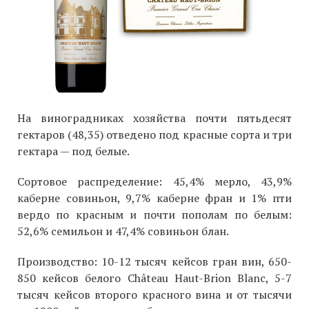
На виноградниках хозяйства почти пятьдесят
гектаров (48,35) отведено под красные сорта и три
гектара — под белые.
Сортовое распределение: 45,4% мерло, 43,9%
каберне совиньон, 9,7% каберне фран и 1% пти
вердо по красным и почти пополам по белым:
52,6% семильон и 47,4% совиньон блан.
Производство: 10-12 тысяч кейсов гран вин, 650-
850 кейсов белого Château Haut-Brion Blanc, 5-7
тысяч кейсов второго красного вина и от тысячи