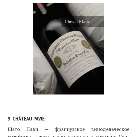
Cheval Blanc
9. CHÂTEAU PAVIE
Шато Пави — французское винодельческое
хозяйство, также расположенное в коммуне Сен-