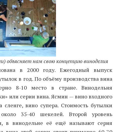
и) объясняет нам свою концепцию виноделия
нована в 2000 году. Ежегодный выпуск
тылок в год. По объёму производства вина
ерно 8-10 место в стране. Винодельня
и» или серии вина. Ясмин — вино входного
а сленге, вино супера. Стоимость бутылки
 около 35-40 шекелей. Второй уровень
ти, в винодельне её ещё называют серия
ка вина этой серии стоит примерно 60-70