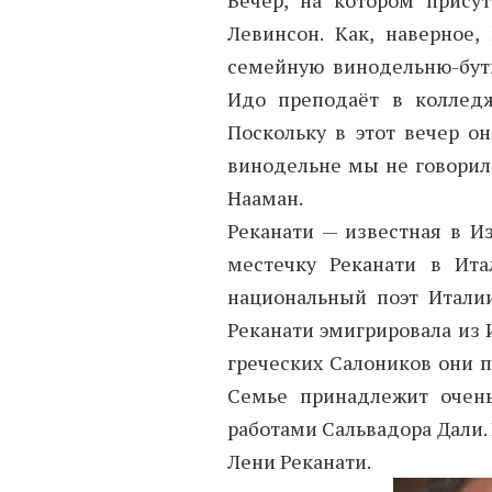
Вечер, на котором прису
Левинсон. Как, наверное
семейную винодельню-бути
Идо преподаёт в колледж
Поскольку в этот вечер он
винодельне мы не говорил
Нааман.
Реканати — известная в И
местечку Реканати в Ита
национальный поэт Италии
Реканати эмигрировала из 
греческих Салоников они п
Семье принадлежит очен
работами Сальвадора Дали.
Лени Реканати.