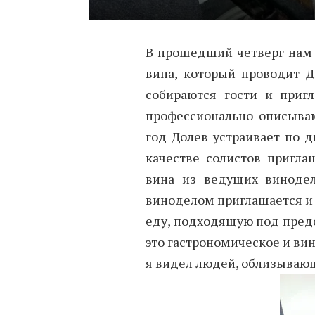
В прошедший четверг нам 
вина, который проводит Д
собираются гости и приг
профессионально описываю
год Долев устраивает по д
качестве солистов пригла
вина из ведущих виноде
виноделом приглашается и 
еду, подходящую под пред
это гастрономическое и ви
я видел людей, облизываю