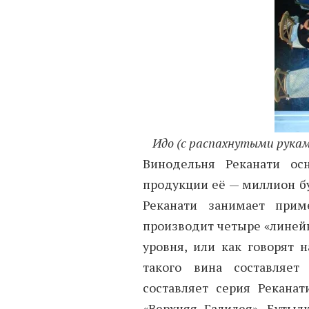
Идо (с распахнутыми рукам
Винодельня Реканати ос
продукции её — миллион бу
Реканати занимает прим
производит четыре «линейк
уровня, или как говорят н
такого вина составляет
составляет серия Рекана
«Верхняя
Галилея». Бутыл