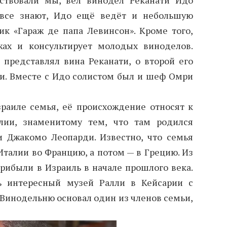
тствовали мы, вел винодел Реканати Идо
, все знают, Идо ещё ведёт и небольшую
к «Гараж де папа Левинсон». Кроме того,
ах и консультирует молодых виноделов.
 представлял вина Реканати, о второй его
и. Вместе с Идо солистом был и шеф Омри
зраиле семья, её происхождение относят к
лии, знаменитому тем, что там родился
 Джакомо Леопарди. Известно, что семья
Италии во Францию, а потом — в Грецию. Из
рибыли в Израиль в начале прошлого века.
ь интересный музей Ралли в Кейсарии с
 Винодельню основал один из членов семьи,