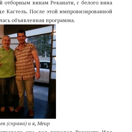
й отборным винам Реканати, с белого вина
е Кастель. После этой импровизированной
лась объявленная программа.
ев (справа) и
я,
Меир