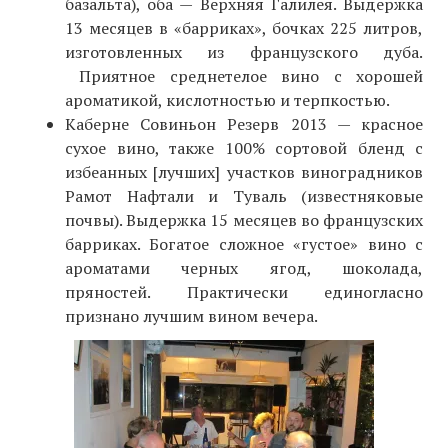
базальта), оба — Верхняя Галилея. Выдержка
13 месяцев в «барриках», бочках 225 литров,
изготовленных из французского дуба.
Приятное среднетелое вино с хорошей
ароматикой, кислотностью и терпкостью.
Каберне Совиньон Резерв 2013 — красное
сухое вино, также 100% сортовой бленд с
избеанных [лучших] участков виноградников
Рамот Нафтали и Туваль (известняковые
почвы). Выдержка 15 месяцев во французских
барриках. Богатое сложное «густое» вино с
ароматами черных ягод, шоколада,
пряностей. Практически единогласно
признано лучшим вином вечера.