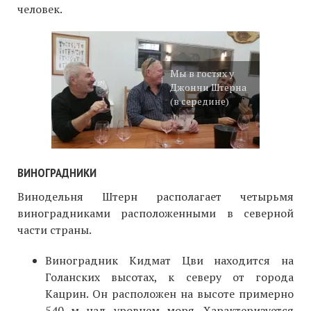
человек.
Мы в гостях у
Джонни Штерна
(в середине)
ВИНОГРАДНИКИ
Винодельня Штерн располагает четырьмя
виноградниками расположенными в северной
части страны.
Виноградник Кидмат Цви находится на
Голанских высотах, к северу от города
Кацрин. Он расположен на высоте примерно
540 м над уровнем моря. Характеризуется