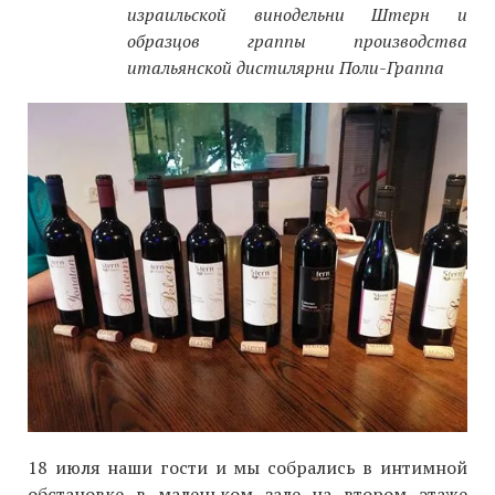
израильской винодельни Штерн и
образцов граппы производства
итальянской дистилярни Поли-Граппа
18 июля наши гости и мы собрались в интимной
обстановке в маленьком зале на втором этаже