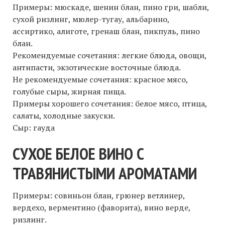
Примеры: мюскаде, шенин блан, пино гри, шабли,
сухой ризлинг, мюлер-тугау, альбарино,
ассиртико, алиготе, гренаш блан, пикпуль, пино
блан.
Рекомендуемые сочетания: легкие блюда, овощи,
антипасти, экзотические восточные блюда.
Не рекомендуемые сочетания: красное мясо,
голубые сыры, жирная пища.
Примеры хорошего сочетания: белое мясо, птица,
салаты, холодные закуски.
Сыр: гауда
CУХОЕ БЕЛОЕ ВИНО С
ТРАВЯНИСТЫМИ АРОМАТАМИ
Примеры: совиньон блан, грюнер ветлинер,
вердехо, верментино (фаворита), вино верде,
ризлинг.