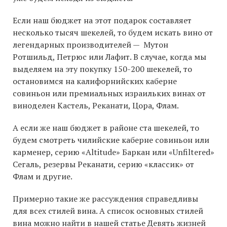
Если наш бюджет на этот подарок составляет
несколько тысяч шекелей, то будем искать вино от
легендарных производителей — Мутон
Ротшильд, Петрюс или Лафит. В случае, когда мы
выделяем на эту покупку 150-200 шекелей, то
остановимся на калифорнийских каберне
совиньон или премиальных израильких винах от
виноделен Кастель, Реканати, Цора, Флам.
А если же наш бюджет в районе ста шекелей, то
будем смотреть чилийские каберне совиньон или
карменер, серию «Altitude» Баркан или «Unfiltered»
Сегаль, резервы Реканати, серию «классик» от
Флам и другие.
Примерно такие же рассуждения справедливы
для всех стилей вина. А список основных стилей
вина можно найти в нашей статье Д
евять жизней