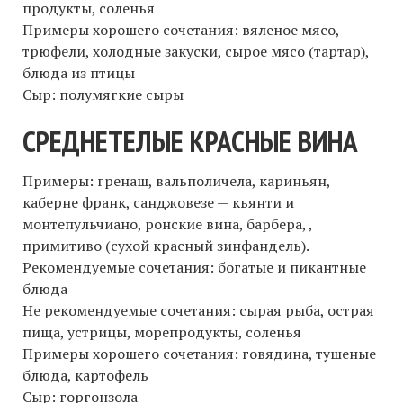
продукты, соленья
Примеры хорошего сочетания: вяленое мясо,
трюфели, холодные закуски, сырое мясо (тартар),
блюда из птицы
Сыр: полумягкие сыры
СРЕДНЕТЕЛЫЕ КРАСНЫЕ ВИНА
Примеры: гренаш, вальполичела, кариньян,
каберне франк, санджовезе — кьянти и
монтепульчиано, ронские вина, барбера, ,
примитиво (сухой красный зинфандель).
Рекомендуемые сочетания: богатые и пикантные
блюда
Не рекомендуемые сочетания: сырая рыба, острая
пища, устрицы, морепродукты, соленья
Примеры хорошего сочетания: говядина, тушеные
блюда, картофель
Сыр: горгонзола