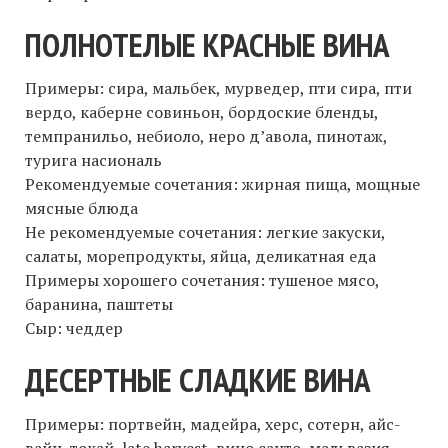
ПОЛНОТЕЛЫЕ КРАСНЫЕ ВИНА
Примеры: сира, мальбек, мурведер, пти сира, пти
вердо, каберне совиньон, бордоские бленды,
темпранильо, небиоло, неро д’авола, пинотаж,
турига насиональ
Рекомендуемые сочетания: жирнaя пища, мощные
мясные блюда
Не рекомендуемые сочетания: легкие закуски,
салаты, морепродукты, яйца, деликатная еда
Примеры хорошего сочетания: тушеное мясо,
баранина, паштеты
Сыр: чеддер
ДЕСЕРТНЫЕ СЛАДКИЕ ВИНА
Примеры: портвейн, мадейра, херс, сотерн, айс-
вайн, токай, late harvest, вино санто, мальвазия