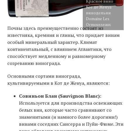
Красное вино
Кот де Женуа
винодельни
Domaine Les
Ormousseaux
Почвы здесь преимущественно состоят из
известняка, кремния и глины, что придает винам
особый минеральный характер. Климат
континентальный, с влиянием Атлантики, что
способствует медленному и равномерному
созреванию винограда.
Основными сортами винограда,
культивируемыми в Кот де Женуа, являются:
Совиньон Блан (Sauvignon Blanc):
Используется для производства освежающих
белых вин, которые часто сравнивают со
знаменитыми (и намного более дорогими!)
винами соседних Сансерра и Пуйи-Фюме. Эти