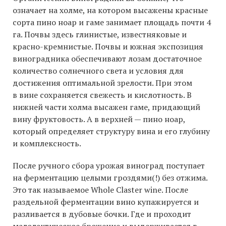
означает на холме, на котором высажены красные
сорта пино ноар и гаме занимает площадь почти 4
га. Почвы здесь глинистые, известняковые и
красно-кремнистые. Почвы и южная экспозиция
виноградника обеспечивают лозам достаточное
количество солнечного света и условия для
достижения оптимальной зрелости. При этом
в вине сохраняется свежесть и кислотность. В
нижней части холма высажен гаме, придающий
вину фруктовость. А в верхней — пино ноар,
который определяет структуру вина и его глубину
и комплексность.
После ручного сбора урожая виноград поступает
на ферментацию целыми гроздями(!) без отжима.
Это так называемое Whole Claster wine. После
раздельной ферментации вино купажируется и
разливается в дубовые бочки. Где и проходит
малолактическое брожение и выдерживается в