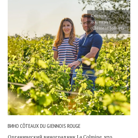
Клеман
Жюливье
(Clément Jolivet)
ВИНО CÔTEAUX DU GIENNOIS ROUGE
Органический виноградник La Colmine, что