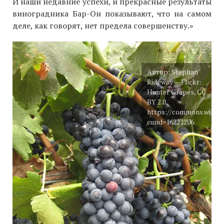
И наши недавние успехи, и прекрасные результаты
виноградника Бар-Он показывают, что на самом
деле, как говорят, нет предела совершенству.»
Автор: Stephan
Ridgway — Flickr:
Hunter Grapes, CC
BY 2.0,
https://commons.wikime
curid=16222206