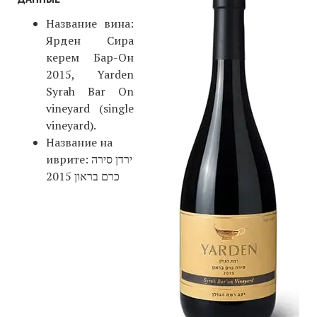
Название вина:
Ярден Сира
керем Бар-Он
2015, Yarden
Syrah Bar On
vineyard (single
vineyard).
Название на
иврите: ירדן סירה
כרם בראון 2015