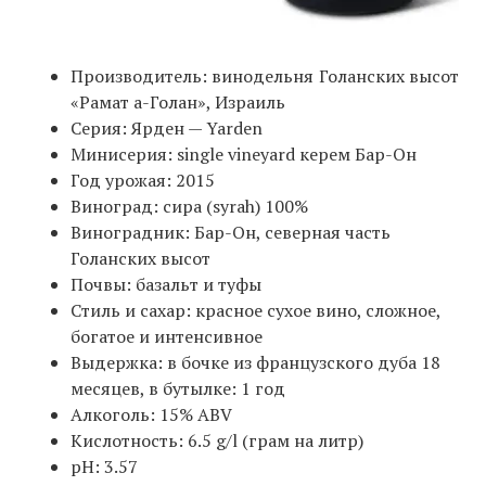
Производитель: винодельня Голанских высот
«Рамат а-Голан», Израиль
Серия: Ярден — Yarden
Минисерия: single vineyard керем Бар-Он
Год урожая: 2015
Виноград: сира (syrah) 100%
Виноградник: Бар-Он, северная часть
Голанских высот
Почвы: базальт и туфы
Cтиль и сахар: красное сухое вино, сложное,
богатое и интенсивное
Выдержка: в бочке из французского дуба 18
месяцев, в бутылке: 1 год
Алкоголь: 15% ABV
Кислотность: 6.5 g/l (грам на литр)
pH: 3.57