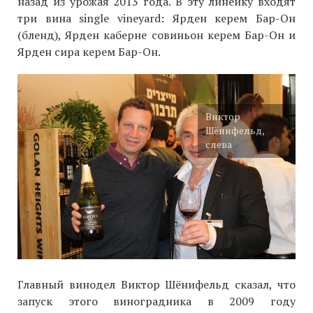
назад из урожая 2013 года. В эту линейку входят
три вина single vineyard: Ярден керем Бар-Он
(бленд), Ярден каберне совиньон керем Бар-Он и
Ярден сира керем Бар-Он.
Виктор
Шёнифельд,
слева
Главный винодел Виктор Шёнифельд сказал, что
запуск этого виноградника в 2009 году