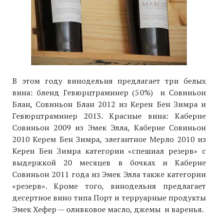
В этом году винодельня предлагает три белых
вина: бленд Гевюрцтраминер (50%) и Совиньон
Блан, Совиньон Блан 2012 из Керен Бен Зимра и
Гевюрцтраминер 2013. Красные вина: Каберне
Совиньон 2009 из Эмек Элла, Каберне Совиньон
2010 Керем Бен Зимра, элегантное Мерло 2010 из
Керен Бен Зимра категории «спешиал резерв» с
выдержкой 20 месяцев в бочках и Каберне
Совиньон 2011 года из Эмек Элла также категории
«резерв». Кроме того, винодельня предлагает
десертное вино типа Порт и терруарные продукты
Эмек Хефер — оливковое масло, джемы и варенья.