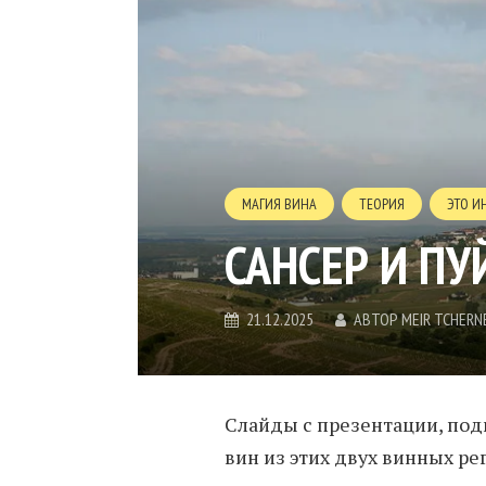
МАГИЯ ВИНА
ТЕОРИЯ
ЭТО И
САНСЕР И П
21.12.2025
АВТОР
MEIR TCHERN
Слайды с презентации, под
вин из этих двух винных р