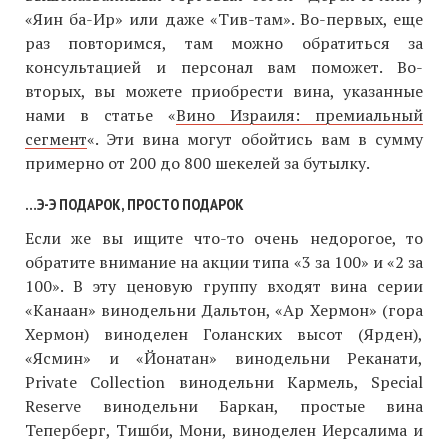
«Яин ба-Ир» или даже «Тив-там». Во-первых, еще
раз повторимся, там можно обратиться за
консультацией и персонал вам поможет. Во-
вторых, вы можете приобрести вина, указанные
нами в статье «
Вино Израиля: премиальный
сегмент
«. Эти вина могут обойтись вам в сумму
примерно от 200 до 800 шекелей за бутылку.
…Э-Э ПОДАРОК, ПРОСТО ПОДАРОК
Если же вы ищите что-то очень недорогое, то
обратите внимание на акции типа «3 за 100» и «2 за
100». В эту ценовую группу входят вина серии
«Канаан» винодельни Дальтон, «Ар Хермон» (гора
Хермон) виноделен Голанских высот (Ярден),
«Ясмин» и «Йонатан» винодельни Реканати,
Private Collection винодельни Кармель, Special
Reserve винодельни Баркан, простые вина
Теперберг, Тишби, Мони, виноделен Иерсалима и