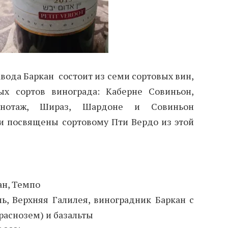
авода Баркан состоит из семи сортовых вин,
ых сортов винограда: Каберне Совиньон,
нотаж, Шираз, Шардоне и Совиньон
и посвящены сортовому Пти Вердо из этой
ан, Темпо
ь, Верхняя Галилея, виноградник Баркан с
краснозем) и базальты