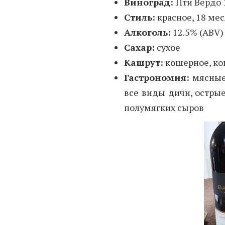
Виноград:
Пти Вердо
Cтиль:
красное, 18 ме
Алкоголь:
12.5% (ABV)
Сахар:
сухое
Кашрут:
кошерное, кош
Гастрономия:
мясные 
все виды дичи, острые
полумягких сыров