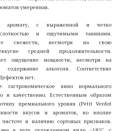
роматов умеренная.
ует аромату, с выраженной и четко
ислотностью и ощутимыми танинами.
ие свежести, несмотря на свою
левкусие средней продолжительности.
вает ощущение мощности, несмотря на
е содержание алкоголя. Соответствие
Дефектов нет.
е
: гастрономическое вино нормального
то и качественно. Естественным образом
отипу премиального уровня (Petit Verdot
сивности вкусов и ароматов, но вполне
 чистоте и наличию сортовых признаков.
даче в чуть охлажденном виде ~18°C, с