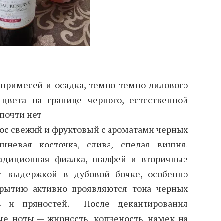
 примесей и осадка, темно-темно-лилового
цвета на границе черного, естественной
 почти нет
ос свежий и фруктовый с ароматами черных
шневая косточка, слива, спелая вишня.
адиционная фиалка, шалфей и вторичные
с выдержкой в дубовой бочке, особенно
крытию активно проявляются тона черных
ов и пряностей. После декантирования
е ноты — жирность, копченость, намек на