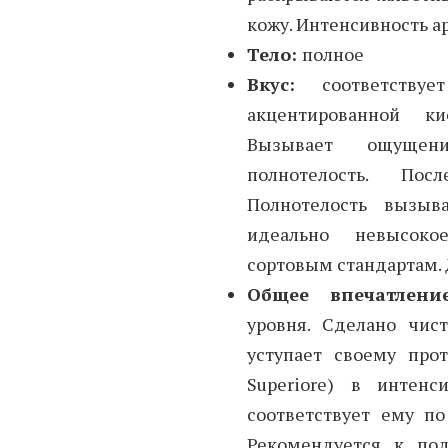
кожу. Интенсивность а
Тело:
полное
Вкус:
соответств
акцентированной к
Вызывает ощущен
полнотелость. Пос
Полнотелость вызы
идеально невысоко
сортовым стандартам. 
Общее впечатлени
уровня. Сделано чис
уступает своему прот
Superiore) в интен
соответствует ему по
Рекомендуется к по